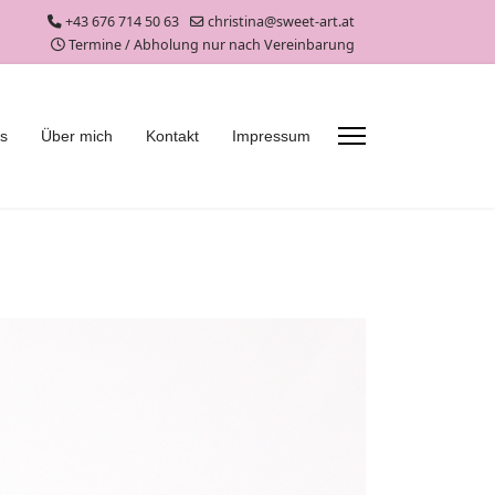
+43 676 714 50 63
christina@sweet-art.at
Termine / Abholung nur nach Vereinbarung
es
Über mich
Kontakt
Impressum