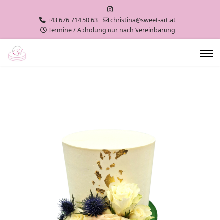
+43 676 714 50 63
christina@sweet-art.at
Termine / Abholung nur nach Vereinbarung